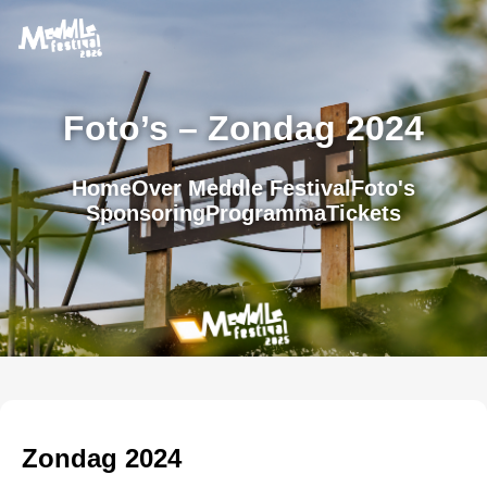
Foto’s – Zondag 2024
Home
Over Meddle Festival
Foto's
Sponsoring
Programma
Tickets
Zondag 2024